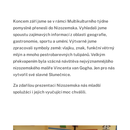
Koncem září jsme se v rámci Multikulturního týdne
pomyslně přenesli do Nizozemska. Vyhledali jsme
spoustu zajímavých informací z oblasti geografie,
gastronomie, sportu a umění. Výtvarně jsme
zpracovali symboly země: vlajku, znak, funkční větrný
mlýn a mnoho pestrobarevných tulipánů. Velkým
překvapením byla vzácná návštěva nejvýznamnějšího
nizozemského malíře Vincenta van Gogha. Jen pro nás
vytvořil své slavné Slunečnice.
Za zdařilou prezentaci Nizozemska nás mladší
spolužáci i jejich vyučující moc chválili.