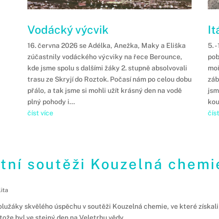
Vodácký výcvik
It
16. června 2026 se Adélka, Anežka, Maky a Eliška
5. 
zúčastnily vodáckého výcviky na řece Berounce,
pob
kde jsme spolu s dalšími žáky 2. stupně absolvovali
moř
trasu ze Skryjí do Roztok. Počasí nám po celou dobu
záb
přálo, a tak jsme si mohli užít krásný den na vodě
jsm
plný pohody i...
kou
číst více
čís
tní soutěži Kouzelná chemi
ita
olužáky skvělého úspěchu v soutěži Kouzelná chemie, ve které získali
ože byl ve stejný den na Veletrhu vědy. ...