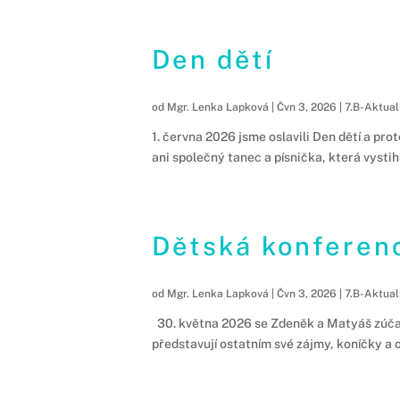
Den dětí
od
Mgr. Lenka Lapková
|
Čvn 3, 2026
|
7.B-Aktual
1. června 2026 jsme oslavili Den dětí a pro
ani společný tanec a písnička, která vystih
Dětská konferen
od
Mgr. Lenka Lapková
|
Čvn 3, 2026
|
7.B-Aktual
30. května 2026 se Zdeněk a Matyáš zúčast
představují ostatním své zájmy, koníčky a ob