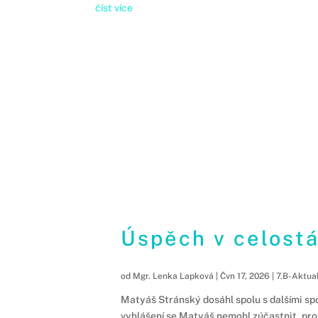
číst více
Úspěch v celostá
od
Mgr. Lenka Lapková
|
Čvn 17, 2026
|
7.B-Aktual
Matyáš Stránský dosáhl spolu s dalšími sp
vyhlášení se Matyáš nemohl zúčastnit, prot