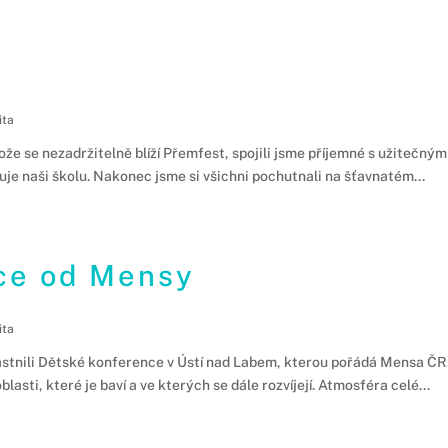
ita
tože se nezadržitelně blíží Přemfest, spojili jsme příjemné s užitečný
uje naši školu. Nakonec jsme si všichni pochutnali na šťavnatém...
ce od Mensy
ita
nili Dětské konference v Ústí nad Labem, kterou pořádá Mensa ČR. T
lasti, které je baví a ve kterých se dále rozvíjejí. Atmosféra celé...