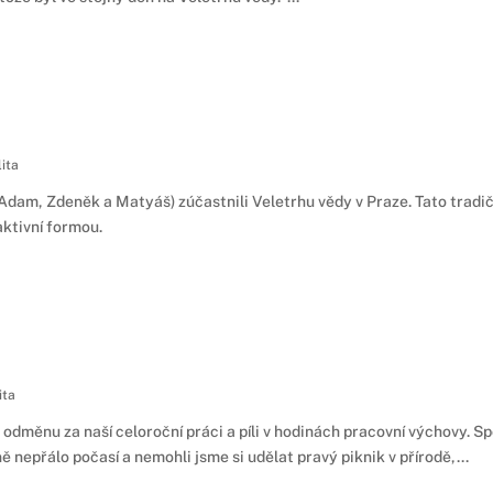
ita
 (Adam, Zdeněk a Matyáš) zúčastnili Veletrhu vědy v Praze. Tato tradič
aktivní formou.
ita
 odměnu za naší celoroční práci a píli v hodinách pracovní výchovy. Sp
 nepřálo počasí a nemohli jsme si udělat pravý piknik v přírodě,...