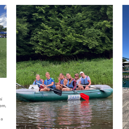
ní
cem,
 a