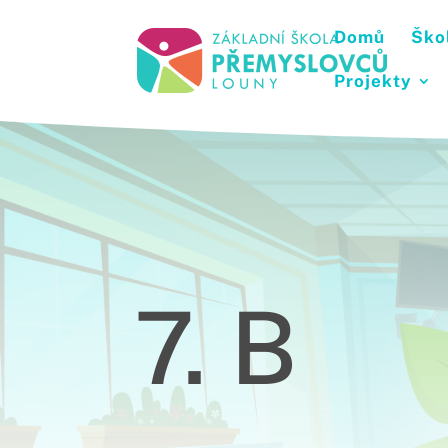
Domů
Ško
Projekty
7. B