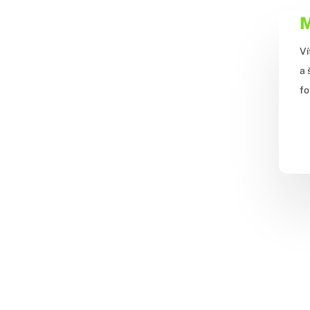
M
Ví
a 
fo