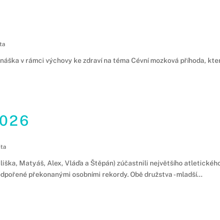
ta
náška v rámci výchovy ke zdraví na téma Cévní mozková příhoda, kter
2026
ita
Eliška, Matyáš, Alex, Vláďa a Štěpán) zúčastnili největšího atletickéh
odpořené překonanými osobními rekordy. Obě družstva - mladší...