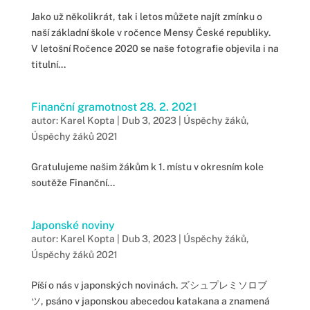
Jako už několikrát, tak i letos můžete najít zmínku o
naší základní škole v ročence Mensy České republiky.
V letošní Ročence 2020 se naše fotografie objevila i na
titulní...
Finanční gramotnost 28. 2. 2021
autor:
Karel Kopta
|
Dub 3, 2023
|
Úspěchy žáků
,
Úspěchy žáků 2021
Gratulujeme našim žákům k 1. místu v okresním kole
soutěže Finanční...
Japonské noviny
autor:
Karel Kopta
|
Dub 3, 2023
|
Úspěchy žáků
,
Úspěchy žáků 2021
Píší o nás v japonských novinách. ズシュプレミソロブ
ツ, psáno v japonskou abecedou katakana a znamená