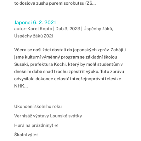
to doslova zushu puremisorobutsu (ZŠ...
Japonci 6. 2. 2021
autor:
Karel Kopta
|
Dub 3, 2023
|
Úspěchy žáků
,
Úspěchy žáků 2021
Včera se naši žáci dostali do japonských zpráv. Zahájili
jsme kulturní výměnný program se základní školou
Susaki, prefektura Kochi, který by mohl studentům v
dnešním době snad trochu zpestřit výuku. Tuto zprávu
odvysílala dokonce celostátní veřejnoprávní televize
NHK...
Ukončení školního roku
Vernisáž výstavy Lounské svátky
Hurá na prázdniny! ☀️
Školní výlet