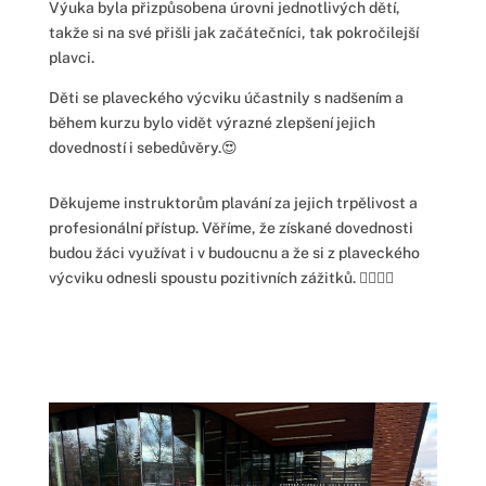
Výuka byla přizpůsobena úrovni jednotlivých dětí,
takže si na své přišli jak začátečníci, tak pokročilejší
plavci.
Děti se plaveckého výcviku účastnily s nadšením a
během kurzu bylo vidět výrazné zlepšení jejich
dovedností i sebedůvěry.😍
Děkujeme instruktorům plavání za jejich trpělivost a
profesionální přístup. Věříme, že získané dovednosti
budou žáci využívat i v budoucnu a že si z plaveckého
výcviku odnesli spoustu pozitivních zážitků. 🏊‍♀️🏊‍♂️