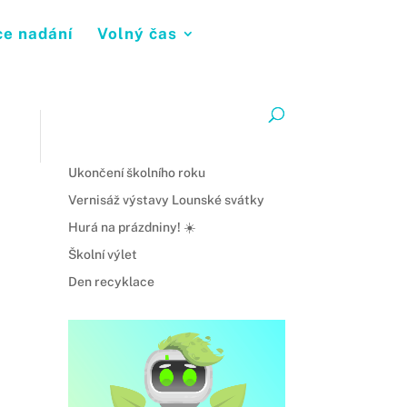
ce nadání
Volný čas
Ukončení školního roku
Vernisáž výstavy Lounské svátky
Hurá na prázdniny! ☀️
Školní výlet
Den recyklace