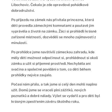
Libochovic. Čekalo je zde opravdové pohádkové
dobrodružství.
Po příjezdu na zámek nás přivítala princezna, která
děti provedla zámeckými komnatami a poutavě jim
vyprávěla o životě na zámku. Žáci si prohlédli krásně
zařízené místnosti, dozvěděli se mnoho zajímavostí z
minulosti.
Po prohlídce jsme navštívili zámeckou zahradu, kde
měly děti možnost odpočinout si, prohlédnout si okolí
zámku a užít si příjemné prostředí. Nechyběla ani
svačina a společné povídání o tom, co děti během
prohlídky nejvíce zaujalo.
Počasí nám přálo, a tak jsme si celý den mohli naplno
užít. Domů jsme se vraceli plní zážitků, nových
poznatků a dobré nálady. Výlet se vydařil a pro děti byl
krásným zpestřením závěru školního roku.