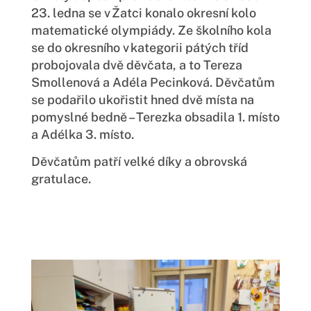
23. ledna se v Žatci konalo okresní kolo
matematické olympiády. Ze školního kola
se do okresního v kategorii pátých tříd
probojovala dvě děvčata, a to Tereza
Smollenová a Adéla Pecinková. Děvčatům
se podařilo ukořistit hned dvě místa na
pomyslné bedně – Terezka obsadila 1. místo
a Adélka 3. místo.
Děvčatům patří velké díky a obrovská
gratulace.