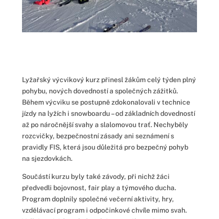
Lyžařský výcvikový kurz přinesl žákům celý týden plný
pohybu, nových dovedností a společných zážitků.
Během výcviku se postupně zdokonalovali v technice
jízdy na lyžích i snowboardu – od základních dovedností
až po náročnější svahy a slalomovou trať. Nechyběly
rozcvičky, bezpečnostní zásady ani seznámení s
pravidly FIS, která jsou důležitá pro bezpečný pohyb
na sjezdovkách.
Součástí kurzu byly také závody, při nichž žáci
předvedli bojovnost, fair play a týmového ducha.
Program doplnily společné večerní aktivity, hry,
vzdělávací program i odpočinkové chvíle mimo svah.