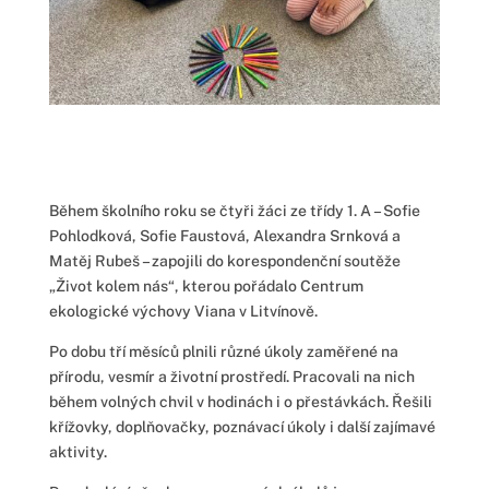
Během školního roku se čtyři žáci ze třídy 1. A – Sofie
Pohlodková, Sofie Faustová, Alexandra Srnková a
Matěj Rubeš – zapojili do korespondenční soutěže
„Život kolem nás“, kterou pořádalo Centrum
ekologické výchovy Viana v Litvínově.
Po dobu tří měsíců plnili různé úkoly zaměřené na
přírodu, vesmír a životní prostředí. Pracovali na nich
během volných chvil v hodinách i o přestávkách. Řešili
křížovky, doplňovačky, poznávací úkoly i další zajímavé
aktivity.