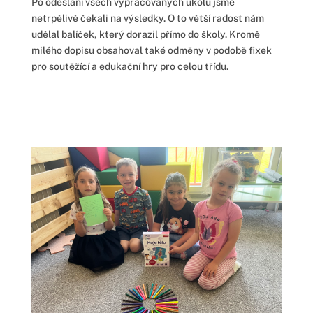
Po odeslání všech vypracovaných úkolů jsme
netrpělivě čekali na výsledky. O to větší radost nám
udělal balíček, který dorazil přímo do školy. Kromě
milého dopisu obsahoval také odměny v podobě fixek
pro soutěžící a edukační hry pro celou třídu.