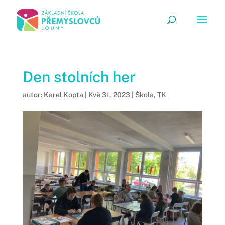
Den stolních her
autor:
Karel Kopta
|
Kvě 31, 2023
|
Škola
,
TK