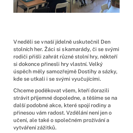
V neděli se v naší jídelně uskutečnil Den
stolních her. Žáci si s kamarády, či se svými
rodiči přišli zahrát různé stolní hry, někteří
si dokonce přinesli hry vlastní. Velký
úspěch měly samozřejmě Dostihy a sázky,
kde se utkali i se svými vyučujícími.
Chceme poděkovat všem, kteří dorazili
strávit příjemné dopoledne, a těšíme se na
další podobné akce, které spojí rodiny a
přinesou vám radost. Vzdělání není jen o
učení, ale také o společném prožívání a
vytváření zážitků.