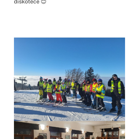
diskotéce 😊