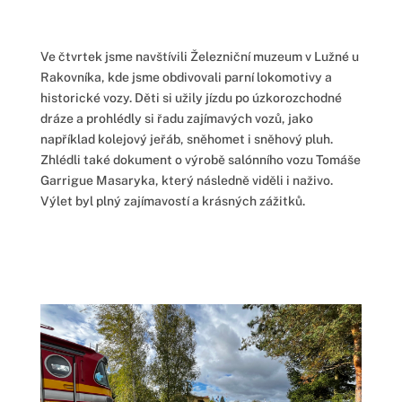
Ve čtvrtek jsme navštívili Železniční muzeum v Lužné u
Rakovníka, kde jsme obdivovali parní lokomotivy a
historické vozy. Děti si užily jízdu po úzkorozchodné
dráze a prohlédly si řadu zajímavých vozů, jako
například kolejový jeřáb, sněhomet i sněhový pluh.
Zhlédli také dokument o výrobě salónního vozu Tomáše
Garrigue Masaryka, který následně viděli i naživo.
Výlet byl plný zajímavostí a krásných zážitků.