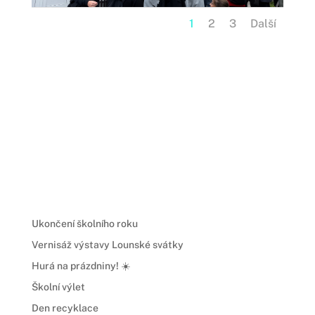
1
2
3
Další
Ukončení školního roku
Vernisáž výstavy Lounské svátky
Hurá na prázdniny! ☀️
Školní výlet
Den recyklace