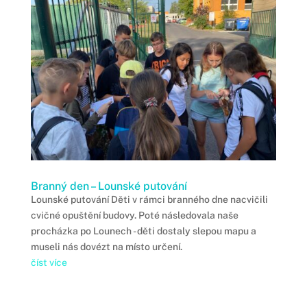
Branný den – Lounské putování
Lounské putování Děti v rámci branného dne nacvičili
cvičné opuštění budovy. Poté následovala naše
procházka po Lounech - děti dostaly slepou mapu a
museli nás dovézt na místo určení.
číst více