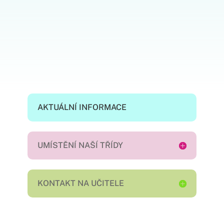
AKTUÁLNÍ INFORMACE
UMÍSTĚNÍ NAŠÍ TŘÍDY
KONTAKT NA UČITELE