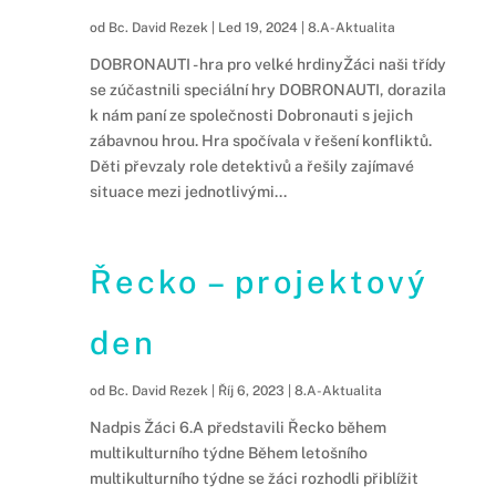
od
Bc. David Rezek
|
Led 19, 2024
|
8.A-Aktualita
DOBRONAUTI - hra pro velké hrdinyŽáci naši třídy
se zúčastnili speciální hry DOBRONAUTI, dorazila
k nám paní ze společnosti Dobronauti s jejich
zábavnou hrou. Hra spočívala v řešení konfliktů.
Děti převzaly role detektivů a řešily zajímavé
situace mezi jednotlivými...
Řecko – projektový
den
od
Bc. David Rezek
|
Říj 6, 2023
|
8.A-Aktualita
Nadpis Žáci 6.A představili Řecko během
multikulturního týdne Během letošního
multikulturního týdne se žáci rozhodli přiblížit