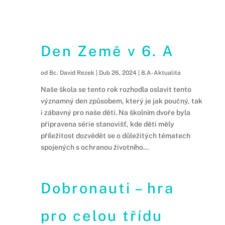
Den Země v 6. A
od
Bc. David Rezek
|
Dub 26, 2024
|
8.A-Aktualita
Naše škola se tento rok rozhodla oslavit tento
významný den způsobem, který je jak poučný, tak
i zábavný pro naše děti. Na školním dvoře byla
připravena série stanovišť, kde děti měly
příležitost dozvědět se o důležitých tématech
spojených s ochranou životního...
Dobronauti – hra
pro celou třídu