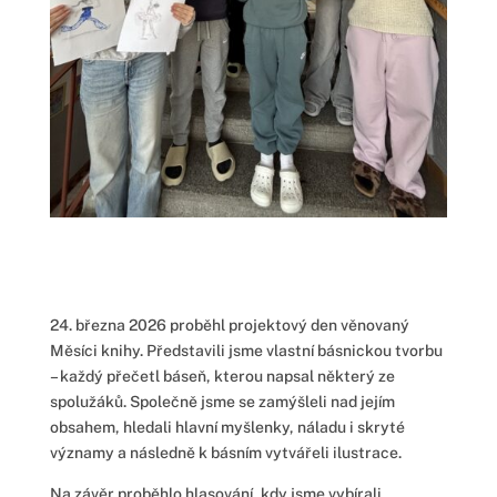
24. března 2026 proběhl projektový den věnovaný
Měsíci knihy. Představili jsme vlastní básnickou tvorbu
– každý přečetl báseň, kterou napsal některý ze
spolužáků. Společně jsme se zamýšleli nad jejím
obsahem, hledali hlavní myšlenky, náladu i skryté
významy a následně k básním vytvářeli ilustrace.
Na závěr proběhlo hlasování, kdy jsme vybírali