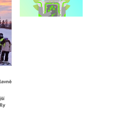
hlavně
jší
dly