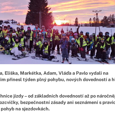
a, Eliška, Markétka, Adam, Vláďa a Pavlo vydali na
jim přinesl týden plný pohybu, nových dovedností a 
hnice jízdy – od základních dovedností až po náročně
ozcvičky, bezpečnostní zásady ani seznámení s pravi
ý pohyb na sjezdovkách.