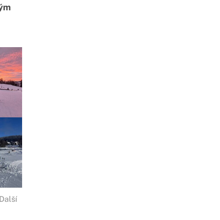
kým
Další