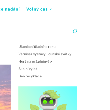
ce nadání
Volný čas
Ukončení školního roku
Vernisáž výstavy Lounské svátky
Hurá na prázdniny! ☀️
Školní výlet
Den recyklace