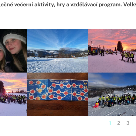
lečné večerní aktivity, hry a vzdělávací program. Vel
1
2
3