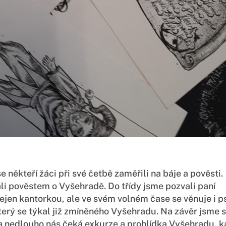
e někteří žáci při své četbě zaměřili na báje a pověsti.
li pověstem o Vyšehradě. Do třídy jsme pozvali paní
ejen kantorkou, ale ve svém volném čase se věnuje i ps
terý se týkal již zmíněného Vyšehradu. Na závěr jsme 
Za nedlouho nás čeká exkurze a prohlídka Vyšehradu, 