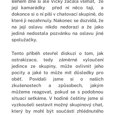
Během dne si ale Vicky začala všímat, že
její kamarádky před ní něco tají, a
dokonce si o ní píší v chatovací skupině, do
které ji nezahrnuly. Nakonec se dozvídá, že
na její oslavu nikdo nedorazí a že jako
jediná nedostala pozvánku na oslavu jiné
spolužačky.
Tento příběh otevřel diskuzi o tom, jak
ostrakizace, tedy záměrné vyloučení
jedince ze skupiny, může ovlivnit jeho
pocity a jaké to může mít důsledky pro
oběť. Povídali jsme si o našich
zkušenostech a způsobech, jakým
můžeme reagovat, pokud se s podobnou
situací setkáme. V hodině češtiny jsme si
vyzkoušeli sestavit možný skupinový chat,
který by mohl být součástí zhlédnutého