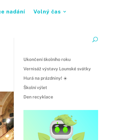
ce nadání
Volný čas
Ukončení školního roku
Vernisáž výstavy Lounské svátky
Hurá na prázdniny! ☀️
Školní výlet
Den recyklace