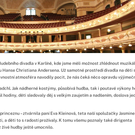
Hudebního divadla v Karlíně, kde jsme měli možnost zhlédnout muziká
 Hanse Christiana Andersena. Už samotné prostředí divadla na děti s
lavnostní atmosféra navodily pocit, že nás čeká něco opravdu výjimeč
nadchl. Jak nádherné kostýmy, působivá hudba, tak i poutavé výkony h
ůl hodiny, děti sledovaly děj s velkým zaujetím a nadšením, doslova je
ní princeznu – ztvárnila paní Eva Kleinová, teta naší spolužačky Jasmine
i, a děti to s radostí prožívaly. K tomu všemu poznaly také dirigenta
 z živé hudby ještě umocnilo.