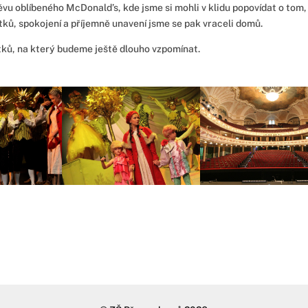
vu oblíbeného McDonald’s, kde jsme si mohli v klidu popovídat o tom,
žitků, spokojení a příjemně unavení jsme se pak vraceli domů.
itků, na který budeme ještě dlouho vzpomínat.