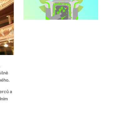
l
ilně
ného.
erců a
dním