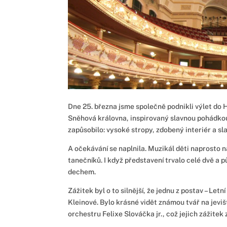
Dne 25. března jsme společně podnikli výlet do 
Sněhová královna, inspirovaný slavnou pohádkou
zapůsobilo: vysoké stropy, zdobený interiér a s
A očekávání se naplnila. Muzikál děti naprosto 
tanečníků. I když představení trvalo celé dvě a p
dechem.
Zážitek byl o to silnější, že jednu z postav – Let
Kleinové. Bylo krásné vidět známou tvář na jevišt
orchestru Felixe Slováčka jr., což jejich zážitek