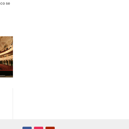
 co se