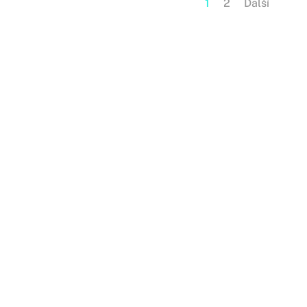
1
2
Další