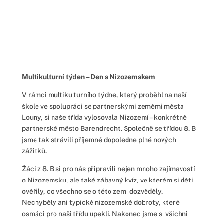
Multikulturní týden – Den s Nizozemskem
V rámci multikulturního týdne, který proběhl na naší
škole ve spolupráci se partnerskými zeměmi města
Louny, si naše třída vylosovala Nizozemí – konkrétně
partnerské město Barendrecht. Společně se třídou 8. B
jsme tak strávili příjemné dopoledne plné nových
zážitků.
Žáci z 8. B si pro nás připravili nejen mnoho zajímavostí
o Nizozemsku, ale také zábavný kvíz, ve kterém si děti
ověřily, co všechno se o této zemi dozvěděly.
Nechyběly ani typické nizozemské dobroty, které
osmáci pro naši třídu upekli. Nakonec jsme si všichni