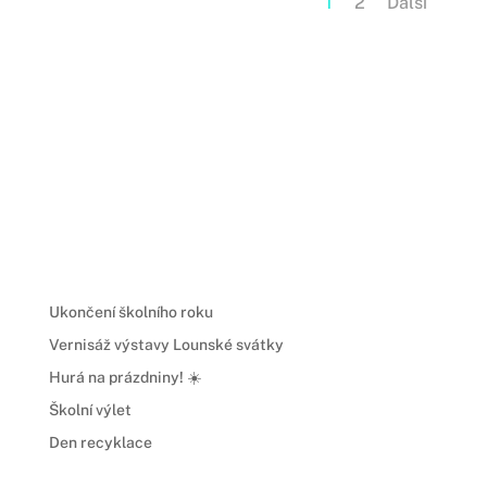
1
2
Další
Ukončení školního roku
Vernisáž výstavy Lounské svátky
Hurá na prázdniny! ☀️
Školní výlet
Den recyklace