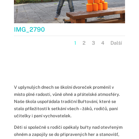
IMG_2790
1
2
3
4
Další
V uplynulých dnech se školní dvoreček proměnil v
místo plné radosti, vůně ohně a přátelské atmosféry.
Naše škola uspořádala tradiční Buřtování, které se
stalo příležitostí k setkání všech – žáků, rodičů, paní
učitelky i paní vychovatelek.
Děti si společně s rodiči opékaly buřty nad otevřeným
ohněm a zapojily se do připravených her a stanovišť,