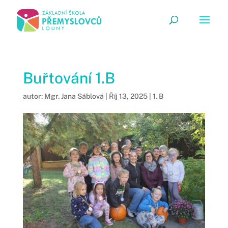
Buřtování 1.B
autor:
Mgr. Jana Sáblová
|
Říj 13, 2025
|
1. B