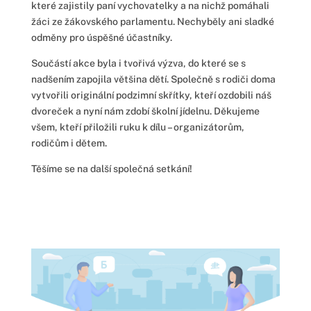
které zajistily paní vychovatelky a na nichž pomáhali
žáci ze žákovského parlamentu. Nechyběly ani sladké
odměny pro úspěšné účastníky.
Součástí akce byla i tvořivá výzva, do které se s
nadšením zapojila většina dětí. Společně s rodiči doma
vytvořili originální podzimní skřítky, kteří ozdobili náš
dvoreček a nyní nám zdobí školní jídelnu. Děkujeme
všem, kteří přiložili ruku k dílu – organizátorům,
rodičům i dětem.
Těšíme se na další společná setkání!