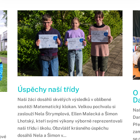
Úspěchy naší třídy
O 
D
Naši žáci dosáhli skvělých výsledků v oblíbené
soutěži Matematický klokan. Velkou pochvalu si
Naš
zaslouží Nela Štrymplová, Ellen Malecká a Šimon
Dan
Lhotský, kteří svými výkony výborně reprezentovali
a
Pře
naši třídu i školu. Obzvlášť krásného úspěchu
zam
dosáhli Nela a Šimon v...
lové
se 