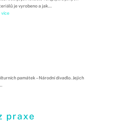
eriálů je vyrobeno a jak...
t více
lturních památek – Národní divadlo. Jejich
..
z praxe