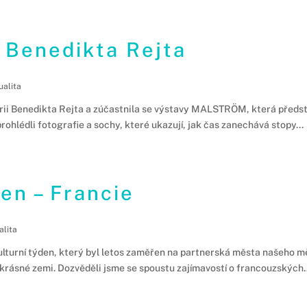
 Benedikta Rejta
ualita
alerii Benedikta Rejta a zúčastnila se výstavy MALSTRÖM, která předs
rohlédli fotografie a sochy, které ukazují, jak čas zanechává stopy...
den – Francie
alita
ulturní týden, který byl letos zaměřen na partnerská města našeho mě
 krásné zemi. Dozvěděli jsme se spoustu zajímavostí o francouzských..