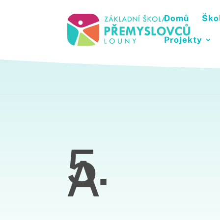
Domů
Ško
Projekty
5.
A