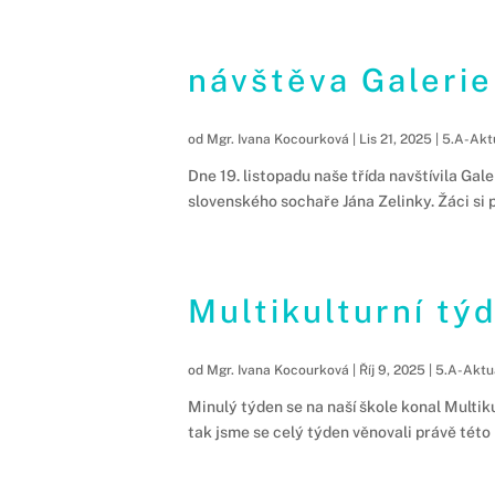
návštěva Galerie
od
Mgr. Ivana Kocourková
|
Lis 21, 2025
|
5.A-Akt
Dne 19. listopadu naše třída navštívila G
slovenského sochaře Jána Zelinky. Žáci si p
Multikulturní tý
od
Mgr. Ivana Kocourková
|
Říj 9, 2025
|
5.A-Aktu
Minulý týden se na naší škole konal Multik
tak jsme se celý týden věnovali právě této