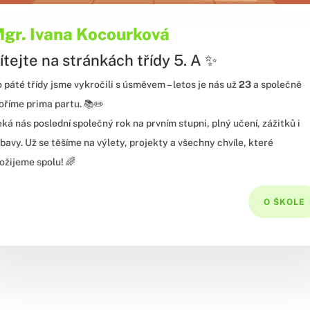
gr. Ivana Kocourková
ítejte na stránkách třídy 5. A
✨
 páté třídy jsme vykročili s úsměvem – letos je nás už
23
a společně
oříme prima partu. 📚✏️
ká nás poslední společný rok na prvním stupni, plný učení, zážitků i
bavy. Už se těšíme na výlety, projekty a všechny chvíle, které
ožijeme spolu! 🌈
O ŠKOLE