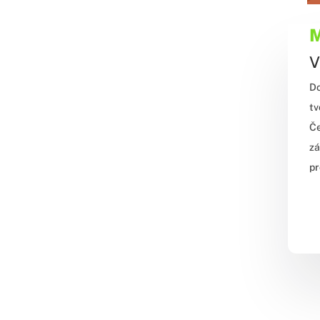
M
V
Do
tv
Če
zá
pr