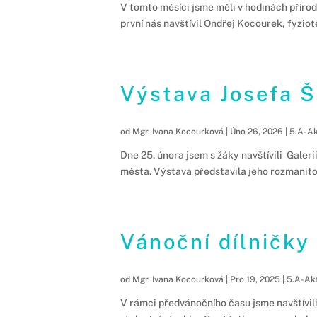
V tomto měsíci jsme měli v hodinách přírodo
první nás navštívil Ondřej Kocourek, fyzio
Výstava Josefa 
od
Mgr. Ivana Kocourková
|
Úno 26, 2026
|
5.A-Ak
Dne 25. února jsem s žáky navštívili Galer
města. Výstava představila jeho rozmanitou
Vánoční dílničky
od
Mgr. Ivana Kocourková
|
Pro 19, 2025
|
5.A-Akt
V rámci předvánočního času jsme navštívili 