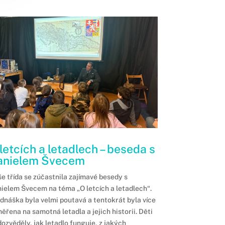
letcích a letadlech – beseda s
anielem Švecem
e třída se zúčastnila zajímavé besedy s
ielem Švecem na téma „O letcích a letadlech“.
dnáška byla velmi poutavá a tentokrát byla více
ěřena na samotná letadla a jejich historii. Děti
dozvěděly, jak letadlo funguje, z jakých