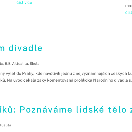
číst více
i
mat
čís
m divadle
ta
,
5.B-Aktualita
,
Škola
ný výlet do Prahy, kde navštívili jednu z nejvýznamnějších českých ku
tků. Na úvod čekala žáky komentovaná prohlídka Národního divadla s.
ků: Poznáváme lidské tělo 
tualita