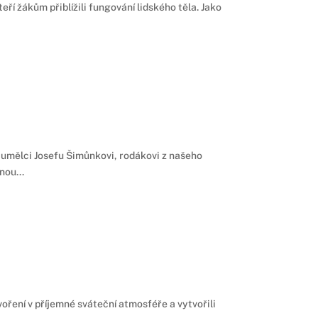
ří žákům přiblížili fungování lidského těla. Jako
u umělci Josefu Šimůnkovi, rodákovi z našeho
nou...
voření v příjemné sváteční atmosféře a vytvořili