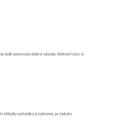
 na ledě panovala dobrá nálada. Někteří žáci si
 děti zhlédly pohádku a nakonec je čekalo