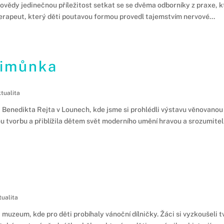
vědy jedinečnou příležitost setkat se se dvěma odborníky z praxe, kte
terapeut, který děti poutavou formou provedl tajemstvím nervové...
Šimůnka
tualita
ii Benedikta Rejta v Lounech, kde jsme si prohlédli výstavu věnovano
 tvorbu a přiblížila dětem svět moderního umění hravou a srozumitel
ualita
muzeum, kde pro děti probíhaly vánoční dílničky. Žáci si vyzkoušeli t