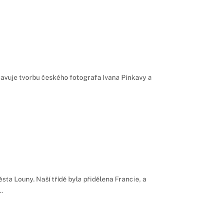
tavuje tvorbu českého fotografa Ivana Pinkavy a
sta Louny. Naší třídě byla přidělena Francie, a
.