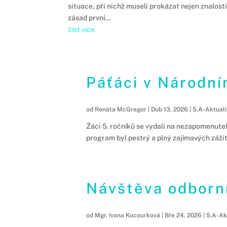
situace, při nichž museli prokázat nejen znalost
zásad první...
číst více
Páťáci v Národní
od
Renáta McGregor
|
Dub 13, 2026
|
5.A-Aktuali
Žáci 5. ročníků se vydali na nezapomenutel
program byl pestrý a plný zajímavých záži
Návštěva odborní
od
Mgr. Ivana Kocourková
|
Bře 24, 2026
|
5.A-Ak