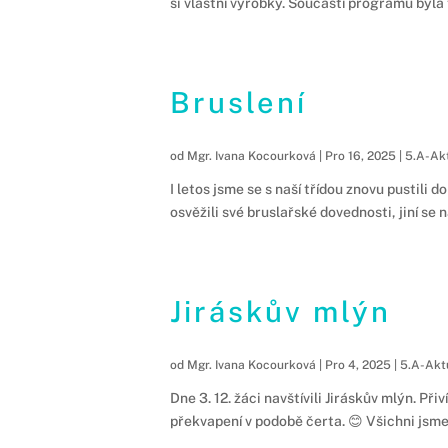
si vlastní výrobky. Součástí programu byla
Bruslení
od
Mgr. Ivana Kocourková
|
Pro 16, 2025
|
5.A-Akt
I letos jsme se s naší třídou znovu pustili
osvěžili své bruslařské dovednosti, jiní se na
Jiráskův mlýn
od
Mgr. Ivana Kocourková
|
Pro 4, 2025
|
5.A-Akt
Dne 3. 12. žáci navštívili Jiráskův mlýn. Př
překvapení v podobě čerta. 😊 Všichni jsme