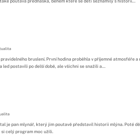
 také poutavá přednáška, během které se děti seznámily s historií...
ualita
 do pravidelného bruslení. První hodina proběhla v příjemné atmosféře a
 led postavili po delší době, ale všichni se snažili a...
ualita
ivítal je pan mlynář, který jim poutavě představil historii mlýna. Poté
 si celý program moc užili.